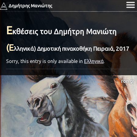
Δημήτρης Μανιώτης
Ε
κθέσεις του Δημήτρη Μανιώτη
(Ε
λληνικά) Δημοτική πινακοθήκη Πειραιά, 2017
Sorry, this entry is only available in
Ελληνικά
.
ron.gr