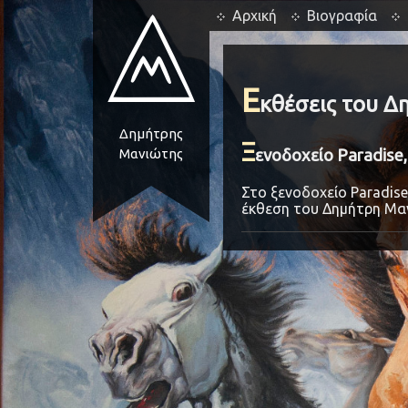
Αρχική
Βιογραφία
Ε
κθέσεις του 
Δημήτρης
Ξ
ενοδοχείο Paradise
Μανιώτης
Στο ξενοδοχείο Paradis
έκθεση του Δημήτρη Μαν