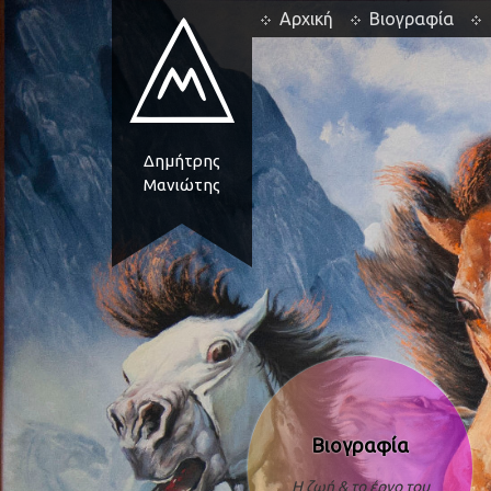
Αρχική
Βιογραφία
Δημήτρης
Μανιώτης
Βιογραφία
Η ζωή & το έργο του